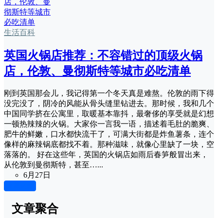
生活百科
英国火锅店推荐：不容错过的顶级火锅
店，伦敦、曼彻斯特等城市必吃清单
刚到英国那会儿，我记得第一个冬天真是难熬。伦敦的雨下得
没完没了，阴冷的风能从骨头缝里钻进去。那时候，我和几个
中国同学挤在公寓里，取暖基本靠抖，最奢侈的享受就是幻想
一顿热辣辣的火锅。大家你一言我一语，描述着毛肚的脆爽、
肥牛的鲜嫩，口水都快流干了，可满大街都是炸鱼薯条，连个
像样的麻辣锅底都找不着。那种滋味，就像心里缺了一块，空
落落的。 好在这些年，英国的火锅店如雨后春笋般冒出来，
从伦敦到曼彻斯特，甚至…...
6月27日
加载更多
文章聚合