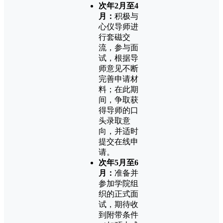
次年2月至4
月：
积极与
心仪导师进
行套磁交
流，参与面
试，根据导
师意见不断
完善申请材
料；在此期
间，争取获
得导师的口
头录取意
向，并适时
提交在线申
请。
次年5月至6
月：
准备并
参加学院组
织的正式面
试，期待收
到附带条件