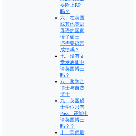
要附上RP
吗？
六、在英国
或其他英语
母语的国家
读了硕士，
还需要语言
成绩吗？
七、没有文
章发表能申
请英国博士
吗？
八、奖学金
博士与自费
博士
九、英国硕
士学位只有
Pass，还能申
请英国博士
吗？？
十、导师最