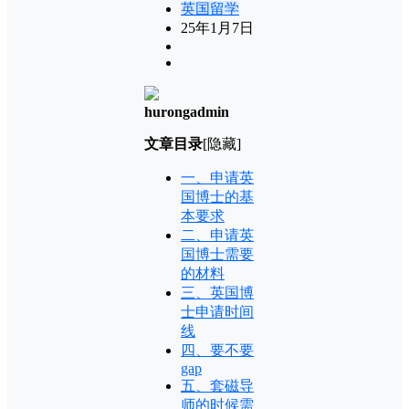
英国留学
25年1月7日
hurongadmin
文章目录
[隐藏]
一、申请英
国博士的基
本要求
二、申请英
国博士需要
的材料
三、英国博
士申请时间
线
四、要不要
gap
五、套磁导
师的时候需