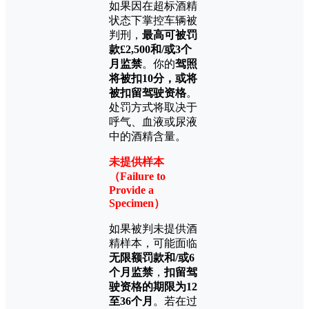
如果因在超标酒精
状态下掌控车辆被
判刑，
最高可被罚
款£2,500和/或3个
月监禁
。你的
驾照
将被扣10分，或将
被扣留驾驶资格
。
处罚方式将取决于
呼气、血液或尿液
中的酒精含量。
未提供样本
（Failure to
Provide a
Specimen）
如果被判未提供酒
精样本，可能面临
无限额罚款和/或6
个月监禁
，
扣留驾
驶资格的期限为12
至36个月
。若在过