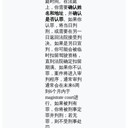
庭时间。在法庭
上，你需要
确认姓
名和地址
，并
确认
是否认罪
。如果你
认罪，将当日判
刑，或需要在另一
日返回法院接受判
决。如果是另日宣
判，你可能会被临
时扣留驾驶资格，
直到法院确定扣留
期满。如果你不认
罪，案件将进入审
判程序，通常审判
通常会在未来6周
到6个月内于
magistrate court进
行。如果被判有
罪，你将被刑事定
罪并判刑；若无
罪，则不受刑事处
罚。