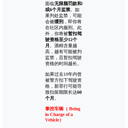
面临
无限额罚款和/
或6个月监禁
。如
果判处监禁，可能
会被
缓刑
，即你将
在社区内服刑。此
外，你将被
暂扣驾
驶资格至少12个
月
。酒精含量越
高，越有可能被判
监禁，且暂扣驾驶
资格的时间越长。
如果过去10年内曾
被警方扣下驾驶资
格，新罪行可能导
致扣留期限长达
60
个月
。
掌控车辆（ Being
in Charge of a
Vehicle）