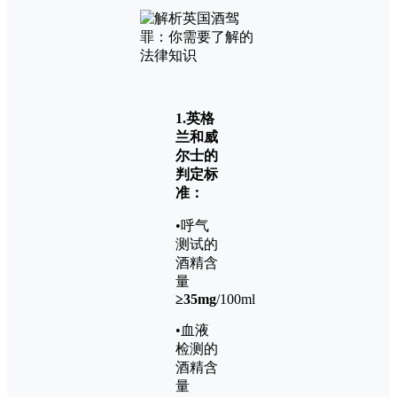
1.
英格
兰和威
尔士的
判定标
准：
•呼气
测试的
酒精含
量
≥35mg
/100ml
•血液
检测的
酒精含
量