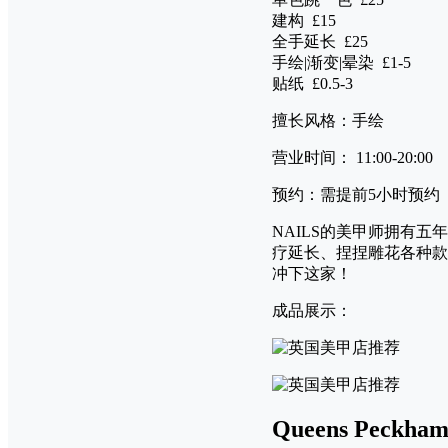
建构 £15
全手延长 £25
手绘|渐变|晕染 £1-5
贴纸 £0.5-3
擅长风格：手绘
营业时间： 11:00-20:00
预约：需提前5小时预约
NAILS的美甲师拥有五
疗延长、捏捏雕花各种款
冲下这家！
成品展示：
Queens Peckha