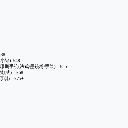
38
钻) £48
期手绘(法式/墨镜粉/手绘) £55
式) £68
创) £75+