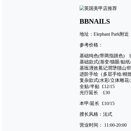
BBNAILS
地址：Elephant Park附近
参考价格：
基础纯色(带两指跳色) £
基础款式(渐变/猫眼/贴纸/小
基匜湹效冕记潤犟牘山帘璆
进阶手绘（多层手绘/精致款
复杂款式(水彩/立体雕花/原
全贴/半贴 £12/15
光疗延长 £30
本甲/延长 £10/15
擅长风格：法式
营业时间： 11:00-20:00