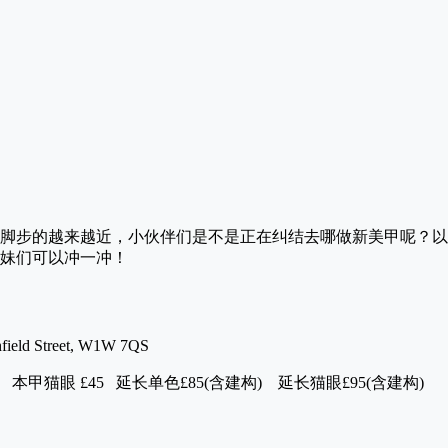
脚步的越来越近，小伙伴们是不是正在纠结去哪做新美甲呢？以
妹们可以冲一冲！
field Street, W1W 7QS
本甲猫眼 £45 延长单色£85(含建构) 延长猫眼£95(含建构)