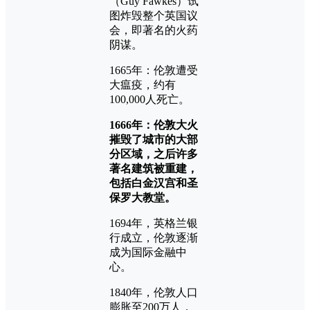
（Guy Fawkes）试
图炸毁整个英国议
会，即著名的火药
阴谋。
1665年：伦敦遭受
大瘟疫，约有
100,000人死亡。
1666年：伦敦大火
摧毁了城市的大部
分区域，之后许多
著名建筑被重建，
包括白金汉宫和圣
保罗大教堂。
1694年，英格兰银
行成立，伦敦逐渐
成为国际金融中
心。
1840年，伦敦人口
膨胀至200万人，