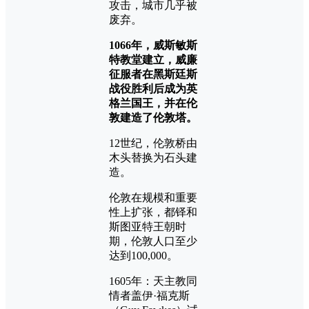
攻击，城市几乎被
废弃。
1066年，威斯敏斯
特教堂建立，威廉
征服者在
黑斯廷斯
战役
胜利后成为英
格兰国王，并在伦
敦建造了伦敦塔。
12世纪，伦敦桥由
木头替换为石头建
造。
伦敦在规模和重要
性上扩张，都铎和
斯图亚特王朝
时
期，伦敦人口至少
达到100,000。
1605年：天主教同
情者盖伊·福克斯