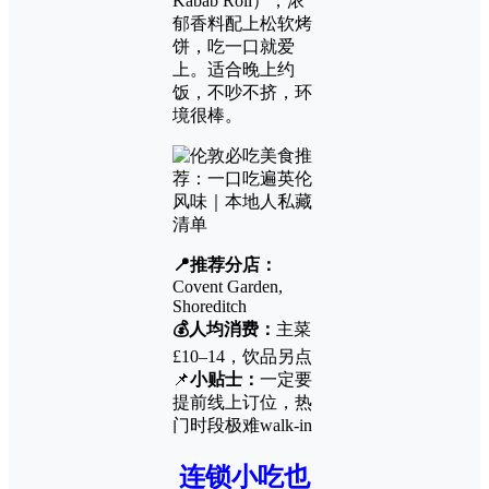
Kabab Roll），浓
郁香料配上松软烤
饼，吃一口就爱
上。适合晚上约
饭，不吵不挤，环
境很棒。
📍推荐分店：
Covent Garden,
Shoreditch
💰人均消费：
主菜
£10–14，饮品另点
📌
小贴士：
一定要
提前线上订位，热
门时段极难walk-in
连锁小吃也