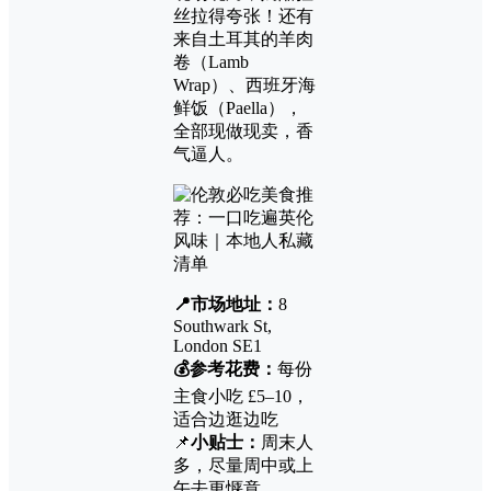
丝拉得夸张！还有
来自土耳其的羊肉
卷（Lamb
Wrap）、西班牙海
鲜饭（Paella），
全部现做现卖，香
气逼人。
📍市场地址：
8
Southwark St,
London SE1
💰参考花费：
每份
主食小吃 £5–10，
适合边逛边吃
📌
小贴士：
周末人
多，尽量周中或上
午去更惬意