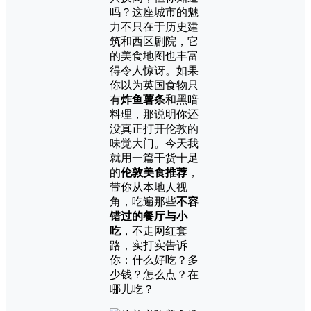
吗？这座城市的魅
力不只在于历史建
筑和西区剧院，它
的美食地图也丰富
得令人惊讶。如果
你以为英国食物只
有
炸鱼薯条
和黑暗
料理，那说明你还
没真正打开伦敦的
味觉大门。今天我
就用一篇干货十足
的
伦敦美食推荐
，
带你从本地人视
角，吃遍那些
不容
错过的餐厅与小
吃
，不走网红套
路，实打实告诉
你：什么好吃？多
少钱？怎么点？在
哪儿吃？