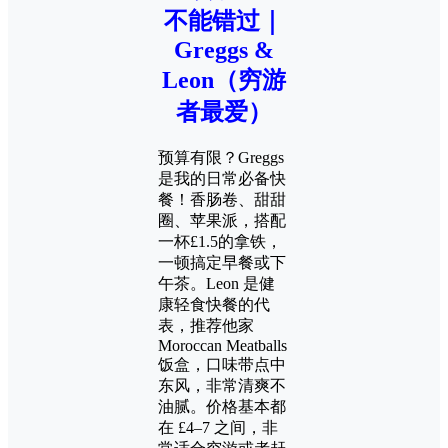
不能错过｜
Greggs &
Leon（穷游
者最爱）
预算有限？Greggs
是我的日常必备快
餐！香肠卷、甜甜
圈、苹果派，搭配
一杯£1.5的拿铁，
一顿搞定早餐或下
午茶。Leon 是健
康轻食快餐的代
表，推荐他家
Moroccan Meatballs
饭盒，口味带点中
东风，非常清爽不
油腻。价格基本都
在 £4–7 之间，非