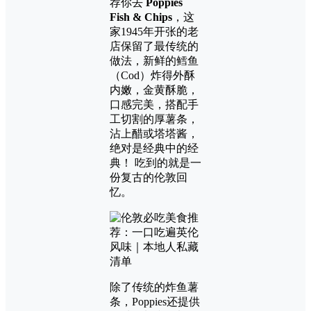
荐你去
Poppies
Fish & Chips
，这
家1945年开张的老
店保留了最传统的
做法，新鲜的鳕鱼
（Cod）炸得外酥
内嫩，金黄酥脆，
口感完美，搭配手
工切割的厚薯条，
沾上醋或塔塔酱，
绝对是经典中的经
典！ 吃到的就是一
份复古的伦敦回
忆。
除了传统的炸鱼薯
条，Poppies还提供