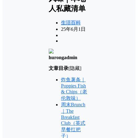
人私藏清单
生活百科
25年6月1日
hurongadmin
文章目录
[隐藏]
炸鱼薯条｜
Poppies Fish
& Chips（老
伦敦味）
周末Brunch
｜The
Breakfast
Club（英式
早餐扛把
子）