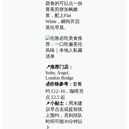
甜食的可以点一份
香蕉煎饼加枫糖
浆，配上Flat
White，瞬间开启
英伦早晨。
📍推荐门店：
Soho, Angel,
London Bridge
💰价格参考：
套餐
约 £12–16，咖啡另
点 £2.5 起
📌小贴士：
周末建
议早点去或提前线
上预约，否则排队
时间可能30分钟以
上