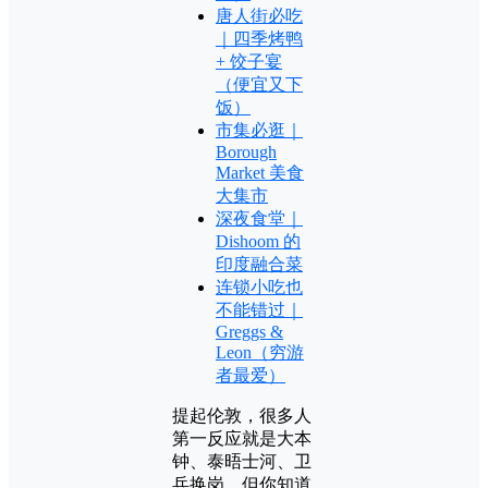
唐人街必吃
｜四季烤鸭
+ 饺子宴
（便宜又下
饭）
市集必逛｜
Borough
Market 美食
大集市
深夜食堂｜
Dishoom 的
印度融合菜
连锁小吃也
不能错过｜
Greggs &
Leon（穷游
者最爱）
提起伦敦，很多人
第一反应就是大本
钟、泰晤士河、卫
兵换岗，但你知道