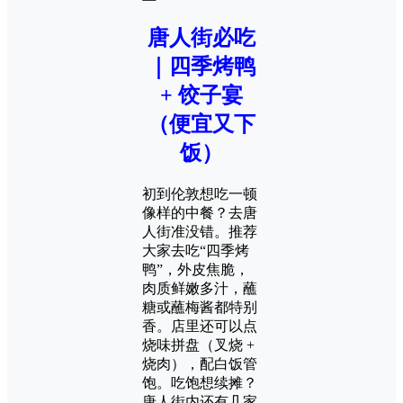
唐人街必吃
｜四季烤鸭
+ 饺子宴
（便宜又下
饭）
初到伦敦想吃一顿
像样的中餐？去唐
人街准没错。推荐
大家去吃“四季烤
鸭”，外皮焦脆，
肉质鲜嫩多汁，蘸
糖或蘸梅酱都特别
香。店里还可以点
烧味拼盘（叉烧 +
烧肉），配白饭管
饱。吃饱想续摊？
唐人街内还有几家