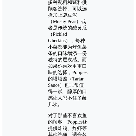
多种配料和酱料供
顾客选择。可以选
择加上豌豆泥
（Mushy Peas）或
者是传统的酸黄瓜
（Pickled
Gherkins），每种
小菜都能为炸鱼薯
条的口味增添一份
独特的层次感。而
如果你喜欢更重口
味的选择，Poppies
的塔塔酱（Tartar
Sauce）也非常值
得一试，醇厚的口
感让人忍不住多蘸
几次。
对于那些不喜欢鱼
的顾客，Poppies还
提供炸鸡、炸虾等
其他选项，适合各