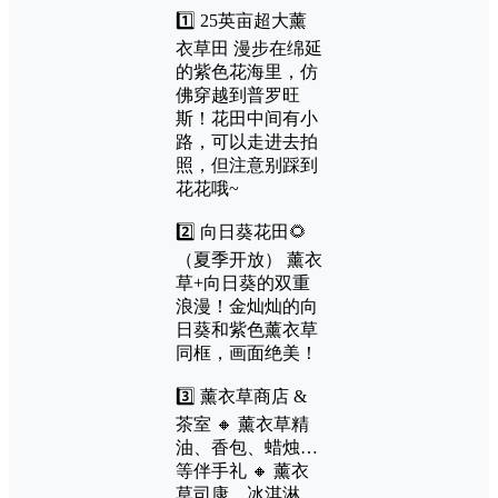
1️⃣ 25英亩超大薰
衣草田 漫步在绵延
的紫色花海里，仿
佛穿越到普罗旺
斯！花田中间有小
路，可以走进去拍
照，但注意别踩到
花花哦~
2️⃣ 向日葵花田🌻
（夏季开放） 薰衣
草+向日葵的双重
浪漫！金灿灿的向
日葵和紫色薰衣草
同框，画面绝美！
3️⃣ 薰衣草商店 &
茶室 🔸 薰衣草精
油、香包、蜡烛…
等伴手礼 🔸 薰衣
草司康、冰淇淋、