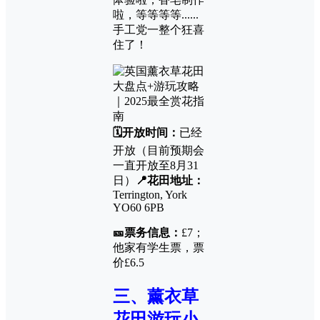
啦，等等等等......
手工党一整个狂喜
住了！
🗓️开放时间：
已经
开放（目前预期会
一直开放至8月31
日）
📍花田地址：
Terrington, York
YO60 6PB
🎫票务信息：
£7；
他家有学生票，票
价£6.5
三、薰衣草
花田游玩小