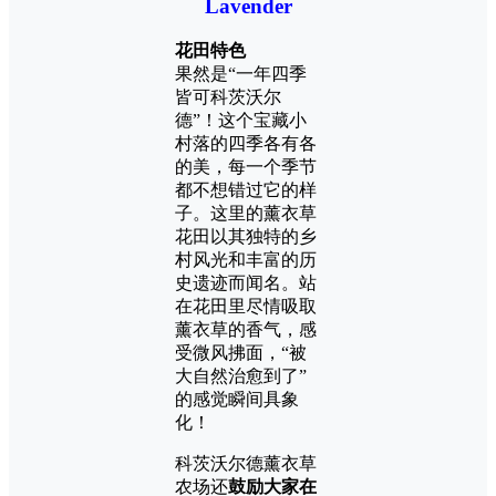
Lavender
花田特色
果然是“一年四季
皆可科茨沃尔
德”！这个宝藏小
村落的四季各有各
的美，每一个季节
都不想错过它的样
子。这里的薰衣草
花田以其独特的乡
村风光和丰富的历
史遗迹而闻名。站
在花田里尽情吸取
薰衣草的香气，感
受微风拂面，“被
大自然治愈到了”
的感觉瞬间具象
化！
科茨沃尔德薰衣草
农场还
鼓励大家在