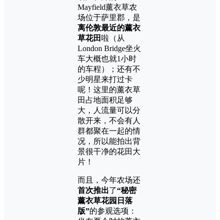
Mayfield
薰衣草农
场位于萨里郡，是
离伦敦最近的薰衣
草花田
啦（从
London Bridge坐火
车大概也就1小时
的车程）；还有不
少明星来打过卡
呢！这里的薰衣草
田占地面积足够
大，人流量可以分
散开来，不会有人
群都聚在一起的情
况，所以能拍出背
景很干净的花田大
片！
而且，今年农场还
首次推出
了
“秘密
薰衣草花园日落
版”
的参观选项：