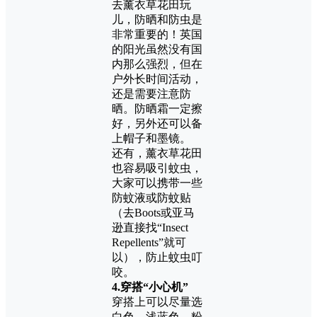
去薰衣草花田玩
儿，防晒和防虫是
非常重要的！英国
的阳光虽然没有国
内那么强烈，但在
户外长时间活动，
还是需要注意防
晒。防晒霜一定擦
好，另外还可以备
上帽子和墨镜。
还有，薰衣草花田
也容易吸引蚊虫，
大家可以携带一些
防蚊液或防蚊贴
（去Boots或亚马
逊直接找“Insect
Repellents”就可
以），防止蚊虫叮
咬。
4.
穿搭“小心机”
穿搭上可以尽量选
白色、浅蓝色、粉