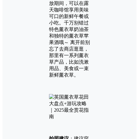
放期间，可以在露
天咖啡馆享用美味
可口的新鲜午餐或
小吃。千万别错过
特色薰衣草奶油茶
和独特的薰衣草苹
果酒哦～ 离开前别
忘了去商店逛逛，
那里有一系列薰衣
草产品，比如洗漱
用品、美食或一束
新鲜薰衣草。
拍照建议
：建议穿