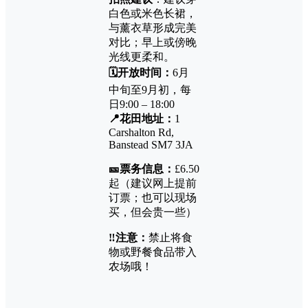
白色或米色长裙，
与薰衣草形成完美
对比；早上或傍晚
光线更柔和。
🗓️开放时间：
6月
中旬至9月初，每
日9:00 – 18:00
📍花田地址：
1
Carshalton Rd,
Banstead SM7 3JA
🎫票务信息：
£6.50
起（建议网上提前
订票；也可以现场
买，但会贵一些）
‼️注意：
禁止将食
物或野餐食品带入
农场哦！