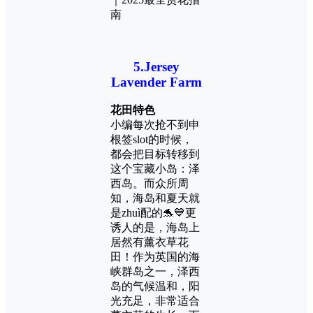
5.
Jersey
Lavender Farm
花田特色
小编每次抢不到申
根签
slot
的时候，
都会把目标转移到
这个宝藏小岛：泽
西岛。而众所周
知，海岛和夏天就
是zhuì配的🐬💙更
诱人的是，海岛上
居然有薰衣草花
田！作为英国的海
峡群岛之一，泽西
岛的气候温和，阳
光充足，非常适合