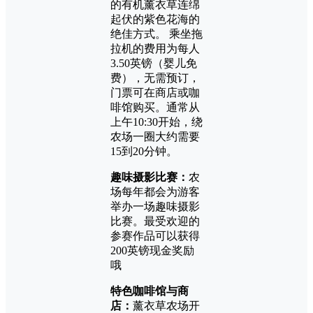
的有机薰衣草连绵
起伏的紫色花海的
绝佳方式。 乘坐拖
拉机的费用为每人
3.50英镑（婴儿免
费），无需预订，
门票可在商店或咖
啡馆购买。通常从
上午10:30开始，绕
农场一圈大约需要
15到20分钟。
趣味摄影比赛：
农
场每年都会为游客
举办一场趣味摄影
比赛。最受欢迎的
参赛作品可以获得
200英镑现金奖励
哦
特色咖啡馆与商
店：
薰衣草农场开