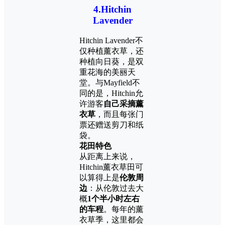
4.
Hitchin
Lavender
Hitchin Lavender不
仅种植薰衣草，还
种植向日葵，是双
重花海的美丽天
堂。与Mayfield不
同的是，Hitchin允
许游客
自己采摘薰
衣草
，而且每张门
票还赠送剪刀和纸
袋。
花田特色
从距离上来说，
Hitchin薰衣草田可
以算得上是
伦敦周
边
：从伦敦过去大
概
1个半小时左右
的车程
。每年的薰
衣草季，这里都会