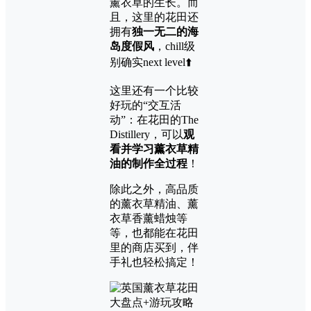
薰衣草的生长。而
且，这里的花田还
拥有
独一无二的海
岛度假风
，chill级
别确实next level⬆️
这里还有一个比较
好玩的“交互活
动”：在花田的The
Distillery，可以
观
看并学习薰衣草精
油的制作全过程
！
除此之外，高品质
的薰衣草精油、薰
衣草香薰蜡烛等
等，也都能在花田
里的商店买到，伴
手礼也轻松搞定！