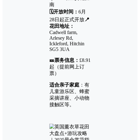
🗓️开放时间：
6月
28日起正式开放
📍
花田地址：
Cadwell farm,
Arlesey Rd,
Ickleford, Hitchin
SG5 3UA
🎫票务信息：
£8.91
起（提前网上订
票）
适合亲子家庭
：有
儿童游乐区、蜂蜜
采摘讲座、小动物
接触区等。