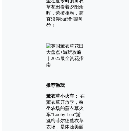
坐在夏令时的薰衣
草花田看着夕阳余
晖，紫橙相融，简
直浪漫buff叠满啊
🥹！
推荐游玩
薰衣草小火车：
在
薰衣草开放季，乘
坐农场的薰衣草火
车“Looby Loo”游
览梅菲尔德薰衣草
农场，是体验美丽