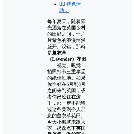
🧘‍♀️ 特色活
动：
每年夏天，随着阳
光洒落在英国乡村
的田野之间，一片
片紫色的浪漫悄然
盛开。没错，那就
是
薰衣草
（Lavender）花田
——视觉、嗅觉、
拍照打卡三重享受
的绝佳胜地。如果
你恰好在6月到8月
之间来到英国，或
者你已经住在这
里，那一定不能错
过这些美到令人屏
息的薰衣草花田。
今天小编就来跟大
家一起盘点下
英国