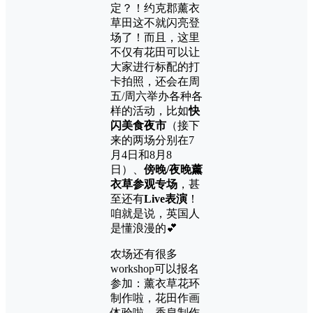
定？！约克郡薰衣
草田这不就闪亮登
场了！而且，这里
不仅有花田可以让
大家进行标配的打
卡拍照，还会在周
五/周六举办各种各
样的活动，比如
快
闪美食夜市
（接下
来的两场分别在7
月4日和8月8
日）、
傍晚/夜晚薰
衣草参观专场
，甚
至还有
Live表演
！
咱就是说，英国人
是懂浪漫的💕
农场还有很多
workshop可以报名
参加：薰衣草花环
制作啦，花田作画
体验啦，香皂制作