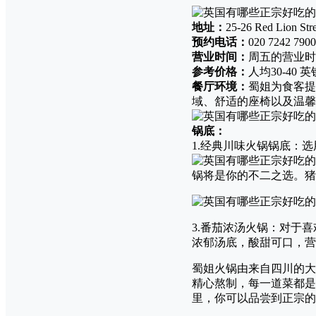
地址：
25-26 Red Lion St
预约电话：
020 7242 7900
营业时间：
周五的营业时间为
参考价格：
人均30-40 英
餐厅环境：
蜀姐为食客提
域、舒适的座椅以及温馨
锅底：
1.经典川味火锅锅底：
锅将是你的不二之选。猪
3.番茄浓汤火锅：对于
浓郁汤底，酸甜可口，营
蜀姐火锅由来自四川的大
精心熬制，每一道菜都是
里，你可以品尝到正宗的