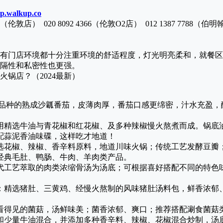
pp.walkup.co
0616（伦敦店） 020 8092 4366（伦敦O2店） 012 1387 7788（伯
有门店环境都十分注重环境的舒适程度，灯光明亮柔和，就餐区
隔性和私密性也更强。
新品种的熟成沙瓤番茄，皮薄肉厚，番茄口感更绵密，汁水充盈，
用精选牛油与青花椒和红花椒、及多种辣椒慢火熬煮而成。锅底
配蒜泥香油味碟，这样吃才地道！
选花椒、辣椒、香辛料原料，地道川味火锅；传统工艺发酵豆瓣
经典毛肚、鸭肠、牛肉、羊肉类产品。
代工艺萃取的肉类浓缩骨汤为汤底；可根据喜好搭配不同的特色
：精选猪肚、三黄鸡、经慢火熬制的风味猪肚汤料包，鲜香浓郁
看得见的菌菇，汤鲜味美；菌香浓郁、爽口；推荐搭配涮食菌菇
和少量牛油混合，并添加多种香辛料、辣椒、花椒混合炒制，汤