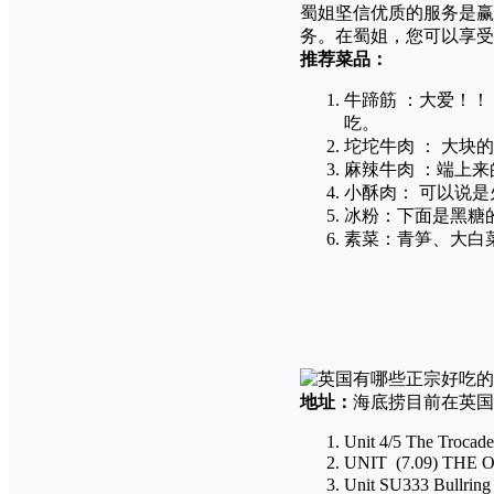
蜀姐坚信优质的服务是赢
务。在蜀姐，您可以享受
推荐菜品：
牛蹄筋 ：大爱！！
吃。
坨坨牛肉 ： 大块
麻辣牛肉 ：端上
小酥肉： 可以说
冰粉：下面是黑糖的
素菜：青笋、大白
地址：
海底捞目前在英国
Unit 4/5 The Trocad
UNIT (7.09) THE 
Unit SU333 Bullrin