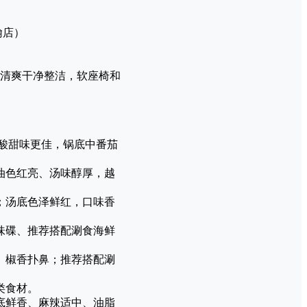
明翰店）
清爽干净整洁，软座椅和
酸甜味更佳，锅底中番茄
油色红亮、汤味醇厚，越
；汤底色泽鲜红，口味香
味碟、推荐搭配涮食海鲜
、椒香扑鼻；推荐搭配涮
类食材。
底鲜香、麻辣适中、油脂