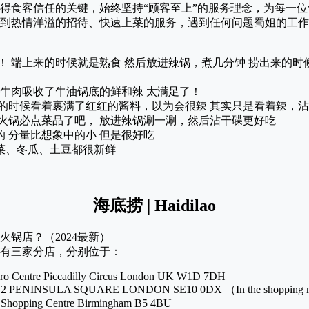
得食客信任的关键，始终坚持“顾客至上”的服务理念，为每一
到热情洋溢的招待、快速上菜的服务，遇到任何问题蜀姐的工作
！ 端上来的时候就是熟食 然后放进辣锅，煮几分钟 捞出来的
的牛肉吸收了牛油锅底的鲜和辣 太满足了！
来的时候看着裹满了红红的酱料，以为会很辣 其实只是看着辣，
是火锅必点菜品了吧， 放进辣锅涮一涮，然后沾干碟更好吃
 分量比想象中的小 但是很好吃
菜、冬瓜、土豆都很新鲜
海底捞 | Haidilao
有三家分店，分别位于：
ero Centre Piccadilly Circus London UK W1D 7DH
O2 PENINSULA SQUARE LONDON SE10 0DX （In the shopping 
g Shopping Centre Birmingham B5 4BU