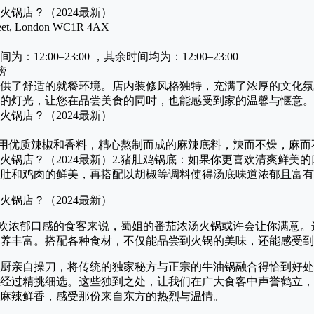
reet, London WC1R 4AX
：12:00–23:00
，其余时间均为：12:00–23:00
镑
供了舒适的就餐环境。店内装修风格独特，充满了浓厚的文化氛
的灯光，让您在品尝美食的同时，也能感受到家的温馨与惬意。
选用优质辣椒和香料，精心熬制而成的麻辣底料，辣而不燥，麻而
2.猪肚鸡锅底：如果你更喜欢清爽鲜美
肚和鸡肉的鲜美，再搭配以胡椒等调料使得汤底味道浓郁且富有
喜欢浓郁口感的食客来说，蜀姐的番茄浓汤火锅或许会让你满意
养丰富。搭配各种食材，不仅能品尝到火锅的美味，还能感受到
厨亲自操刀，将传统的独家秘方与正宗的牛油锅融合得恰到好处
经过精挑细选。这些独到之处，让我们在广大食客中声誉鹤立，
麻辣鲜香，感受那份来自东方的热烈与温情。