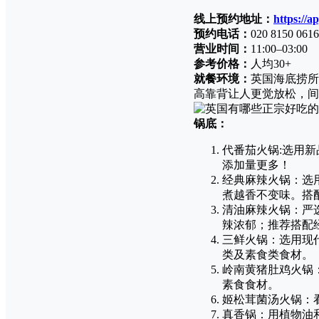
线上预约地址：
https://a
预约电话：
020 8150 
营业时间：
11:00–03:00
参考价格：
人均30+
就餐环境：
英国海底捞所
高靠背让人更觉放松，间
锅底：
代番茄火锅:选用
添加量更多！
经典麻辣火锅：选
煮越香不变味。搭
清油麻辣火锅：严
辣浓郁；推荐搭配
三鲜火锅：选用现
类及素食类食材。
岭南黄猪肚鸡火锅
素食食材。
姬松茸菌汤火锅：
真香锅：用植物油