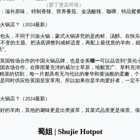
堡店环境）
：滋补原味 、特制香辣、营养番茄、金汤酸辣、咖喱、特品鸳
头，不同于川渝火锅，蒙式火锅讲究的是肉鲜、汤醇。在快乐小羊，Ha
是永恒不变的主题。把汤底调整到咸鲜适度，再配上最优质的羊肉，
活”。
英国牧场合作的中国火锅品牌，也是全美
唯一
可以品尝到“英伦小
国农场合作。在降雨量充沛的威尔士草原，地貌宽广、草料充沛
过精湛的切割，每一片都具有无与伦比的奢华和黄油般的柔嫩，个
是同时供应给英国皇室享用。所以如果你是羊肉爱好者，一定不
好的羊肉，其他的涮味更是出类拔萃，其菜式品质更是保质、保
蜀姐 | Shujie Hotpot