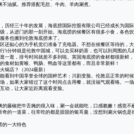
爽不油腻。推荐搭配毛肚、牛肉、羊肉涮煮。
4年，历经三十年的发展，海底捞国际控股有限公司已经成长为国
级，从进门的那一刻开始。海底捞的候餐区有很多小食，各色饮
服务也搬到伦敦海底捞来了。
区还贴心的为手机党们准备了充电器。不想在候餐区等待的，大
行5分钟就是伦敦中国城，可以去买杯奶茶，也可以到周围的几
逛一逛，排号时间就差不多到啦。英国海底捞的食材都很新鲜，
的食材如黄喉、鸭肠、鸭血等这里都有，而且非常新鲜！
能看到中国享誉全球的国粹艺术：川剧变脸。伦敦店正常的时候
场，如果大家错过了这个时间点去用餐，就没福气观看咯。一场
互动，让大家近距离观看变脸。
爽的藤椒把牛舌腌的很入味，涮一会就能吃，口感脆嫩！感觉不
新奇的一道菜，往常吃的都是甜甜的银耳羹，没想到涮火锅也是
捞的一大特色