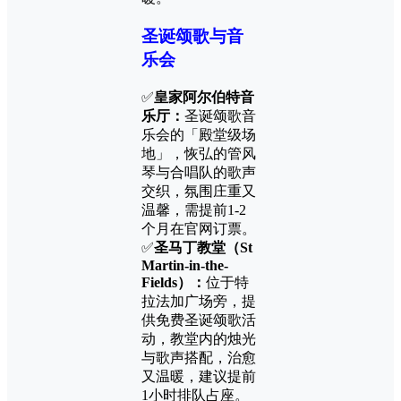
圣诞颂歌与音
乐会
✅
皇家阿尔伯特音
乐厅：
圣诞颂歌音
乐会的「殿堂级场
地」，恢弘的管风
琴与合唱队的歌声
交织，氛围庄重又
温馨，需提前1-2
个月在官网订票。
✅
圣马丁教堂
（St
Martin-in-the-
Fields）：
位于特
拉法加广场旁，提
供免费圣诞颂歌活
动，教堂内的烛光
与歌声搭配，治愈
又温暖，建议提前
1小时排队占座。