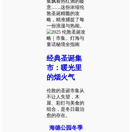
集飘着热红酒的暖
意……这份浓缩伦
敦圣诞精髓的攻
略，精准捕捉了每
一份浪漫与热闹。
经典圣诞集
市：暖光里
的烟火气
伦敦的圣诞市集从
不让人失望，木
屋、彩灯与美食的
组合，是冬日最治
愈的存在。
海德公园冬季