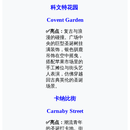
科文特花园
Covent Garden
✅亮点：
复古与浪
漫的碰撞。广场中
央的巨型圣诞树挂
满装饰，银色驯鹿
吊饰在空中摇曳，
搭配苹果市场里的
手工摊位与街头艺
人表演，仿佛穿越
回古典英伦的圣诞
场景。
卡纳比街
Carnaby Street
✅亮点：
潮流青年
的圣诞打卡地。街