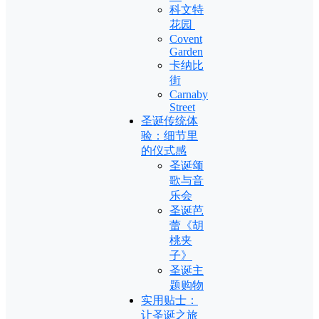
科文特
花园
Covent
Garden
卡纳比
街
Carnaby
Street
圣诞传统体
验：细节里
的仪式感
圣诞颂
歌与音
乐会
圣诞芭
蕾《胡
桃夹
子》
圣诞主
题购物
实用贴士：
让圣诞之旅