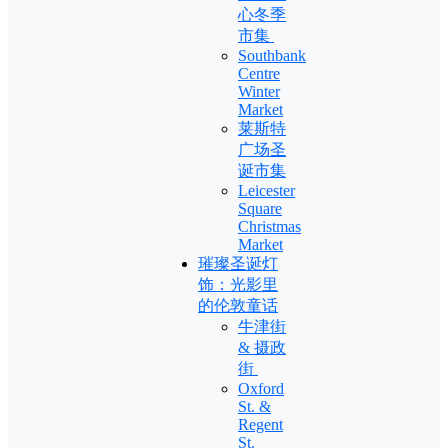
心冬季
市集
Southbank
Centre
Winter
Market
莱斯特
广场圣
诞市集
Leicester
Square
Christmas
Market
璀璨圣诞灯
饰：光影里
的伦敦童话
牛津街
& 摄政
街
Oxford
St. &
Regent
St.