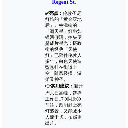
Regent St.
✅亮点：
伦敦圣诞
灯饰的「黄金双地
标」。牛津街的
「满天星」灯串如
银河倾泻，抬头便
是成片星光；摄政
街的经典「天使
灯」已陪伴伦敦人
多年，白色天使造
型悬挂在街道上
空，随风轻摆，温
柔又神圣。
👉实用建议：
避开
周六日高峰，选择
工作日17:00-19:00
前往，既能赶上亮
灯盛景，又能减少
人流干扰，拍照更
出片。