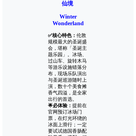
仙境
Winter
Wonderland
✅核心特色：
伦敦
规模最大的圣诞盛
会，堪称「圣诞主
题乐园」。冰场、
过山车、旋转木马
等游乐设施错落分
布，现场乐队演出
与圣诞巡游随时上
演，数十个美食摊
香气四溢，是全家
出行的首选。
🌟必体验：
提前在
官网预订冰场门
票，在灯光环绕的
冰面上滑行；一定
要试试德国香肠配