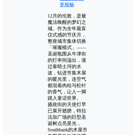
更顺畅
12月的伦敦，是被
魔法唤醒的梦幻之
城。作为全年最富
仪式感的节庆月，
整座城市集体切换
「璀璨模式」——
圣诞氛围从牛津街
的灯串间溢出，漫
过泰晤士河的水
波，钻进市集木屋
的暖光里，连空气
都混着肉桂与松针
的香气，让人一脚
踏入童话世界。
摄政街的天使灯早
已展开翅膀，特拉
法加广场的巨型圣
诞树点亮星光，
Southbank的木屋市