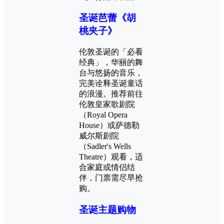
圣诞芭蕾《胡
桃夹子》
伦敦圣诞的「必看
经典」，华丽的舞
台与悠扬的音乐，
完美诠释圣诞童话
的浪漫。推荐前往
伦敦皇家歌剧院
（Royal Opera
House）或萨德勒
威尔斯剧院
（Sadler's Wells
Theatre）观看，适
合家庭或情侣结
伴，门票需尽早抢
购。
圣诞主题购物