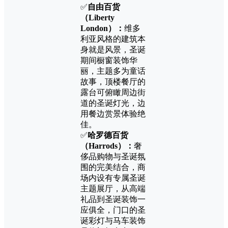
✅
自由百货
（
Liberty
London
）：
维多
利亚风格的建筑本
身就是风景，圣诞
期间橱窗装饰华
丽，主题多为童话
故事，顶楼餐厅的
露台可俯瞰周边街
道的圣诞灯光，边
用餐边赏景体验绝
佳。
✅
哈罗德百货
（
Harrods
）：
奢
侈品购物与圣诞氛
围的完美结合，商
场内设有专属圣诞
主题展厅，从高端
礼品到圣诞装饰一
应俱全，门口的圣
诞彩灯与马车装饰