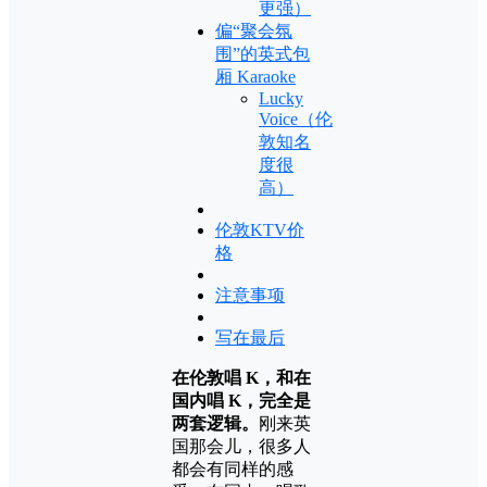
更强）
偏“聚会氛
围”的英式包
厢 Karaoke
Lucky
Voice（伦
敦知名
度很
高）
伦敦KTV价
格
注意事项
写在最后
在伦敦唱 K，和在
国内唱 K，完全是
两套逻辑。
刚来英
国那会儿，很多人
都会有同样的感