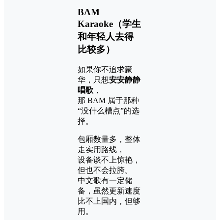
BAM
Karaoke（学生
和年轻人去得
比较多）
如果你不追求豪
华，只想
安安静静
唱歌
，
那 BAM 属于那种
“没什么槽点”的选
择。
包厢数量多，整体
走实用路线，
设备谈不上惊艳，
但也不会拉胯。
中文歌有一定储
备，虽然更新速度
比不上国内，但够
用。