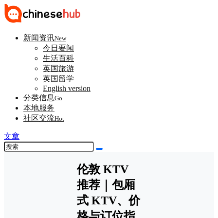
新闻资讯
New
今日要闻
生活百科
英国旅游
英国留学
English version
分类信息
Go
本地服务
社区交流
Hot
文章
伦敦 KTV
推荐｜包厢
式 KTV、价
格与订位指