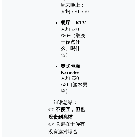
周末晚上：
人均 £30–£50
餐厅 + KTV
人均 £40–
£80+（取决
于你点什
么、喝什
么）
英式包厢
Karaoke
人均 £20–
£40（酒水另
算）
一句话总结：
👉
不便宜，但也
没贵到离谱
👉 关键在于你有
没有选对场合