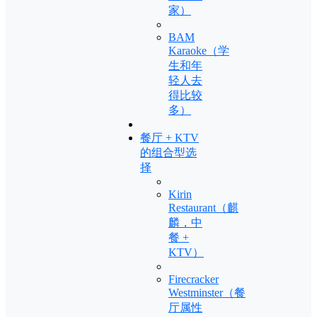
家）
BAM
Karaoke（学
生和年
轻人去
得比较
多）
餐厅 + KTV
的组合型选
择
Kirin
Restaurant（麒
麟，中
餐 +
KTV）
Firecracker
Westminster（餐
厅属性