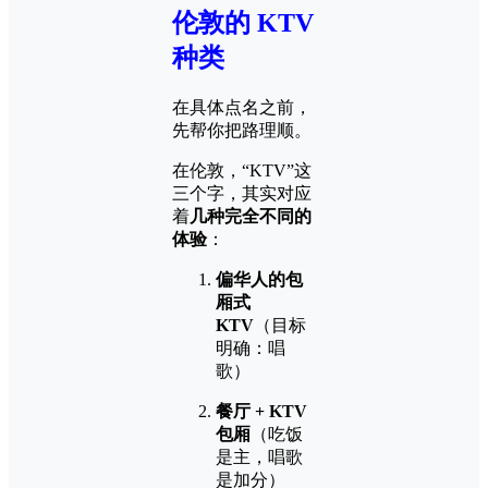
伦敦的 KTV
种类
在具体点名之前，
先帮你把路理顺。
在伦敦，“KTV”这
三个字，其实对应
着
几种完全不同的
体验
：
偏华人的包
厢式
KTV
（目标
明确：唱
歌）
餐厅 + KTV
包厢
（吃饭
是主，唱歌
是加分）