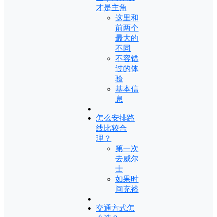
才是主角
这里和
前两个
最大的
不同
不容错
过的体
验
基本信
息
怎么安排路
线比较合
理？
第一次
去威尔
士
如果时
间充裕
交通方式怎