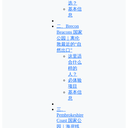
选？
基本信
息
二、Brecon
Beacons 国家
公园｜离伦
敦最近的“自
然出口”
这里适
合什么
样的
人？
必体验
项目
基本信
息
三、
Pembrokeshire
Coast 国家公
园｜海岸线