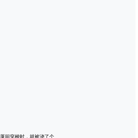
厦间穿梭时，就被浇了个