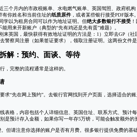
近三个月内的市政税账单、水电燃气账单、英国驾照、政府机构（
带有你姓名和当前住址的
纸质原件
，或者某些银行接受PDF版本
同学以为租房合同可以作为地址证明。但
绝大多数银行不接受
！
不能用来开新账户（典型的“先有鸡还是先有蛋”难题）。
刚来英国，最快获得有效地址证明的方法是：1）立即去GP（社
）去警察局注册（如果签证要求），领取注册证明。这两份文件
全拆解：预约、面谈、等待
行，完整的流程通常是这样的。
请
求“先在网上预约”。去银行官网找到开户页面，选择适合的账户类型
线表格，内容包括个人详细信息、英国住址、联系方式、预计每
别是预计存入金额，如果你写一年存5万镑，可能会触发额外的
费。但请注意你选择的账户是否有月费。很多银行提供免费的基