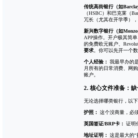
传统高街银行（如Barclays, 
（HSBC）和巴克莱（B
冗长（尤其在开学季），
新兴数字银行（如Monzo, Sta
APP操作。开户极其简单
的免费欧元账户、Revo
要求
。你可以先开一个数
个人经验：
我最早办的是
月所有的日常消费、网购
账户。
2. 核心文件准备：
无论选择哪类银行，以下
护照：
这个没商量，必
英国签证/BRP卡：
证明
地址证明：
这是最大的“