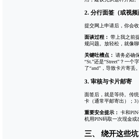
2. 分行面签（或视
提交网上申请后，你会收
面谈过程：
带上我之前
规问题。放轻松，就像聊
关键吐槽点：
请务必确
“St.”还是“Stree
了“and”，导致卡片寄丢
3. 审核与卡片邮寄
面签后，就是等待。传统
卡（通常平邮寄出）；3
重要安全提示：
卡和PI
机用PIN码取一次现金
三、 绕开这些