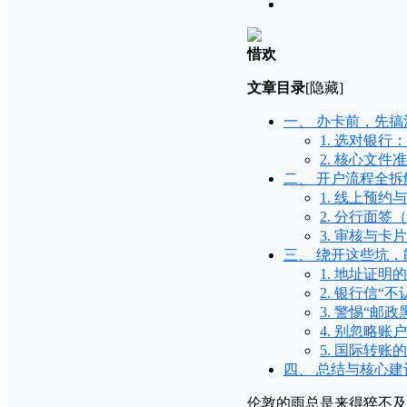
惜欢
文章目录
[隐藏]
一、 办卡前，先
1. 选对银行
2. 核心文件
二、 开户流程全
1. 线上预约
2. 分行面签
3. 审核与卡
三、 绕开这些坑
1. 地址证明
2. 银行信“
3. 警惕“邮政
4. 别忽略
5. 国际转账
四、 总结与核心建
伦敦的雨总是来得猝不及