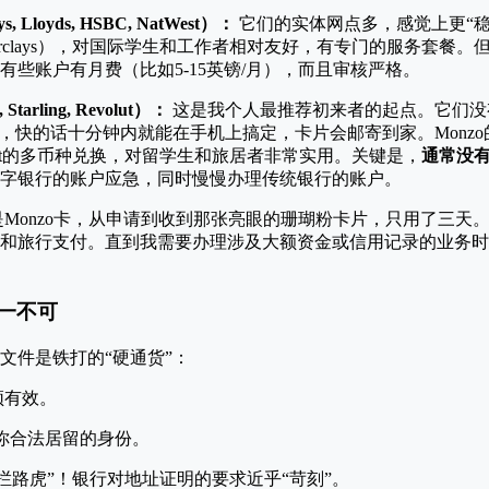
Lloyds, HSBC, NatWest）：
它们的实体网点多，感觉上更“稳
arclays），对国际学生和工作者相对友好，有专门的服务套餐
有些账户有月费（比如5-15英镑/月），而且审核严格。
rling, Revolut）：
这是我个人最推荐初来者的起点。它们没
，快的话十分钟内就能在手机上搞定，卡片会邮寄到家。Monzo的实时
lut的多币种兑换，对留学生和旅居者非常实用。关键是，
通常没
字银行的账户应急，同时慢慢办理传统银行的账户。
Monzo卡，从申请到收到那张亮眼的珊瑚粉卡片，只用了三天
和旅行支付。直到我需要办理涉及大额资金或信用记录的业务时
缺一不可
文件是铁打的“硬通货”：
须有效。
你合法居留的身份。
拦路虎”！银行对地址证明的要求近乎“苛刻”。