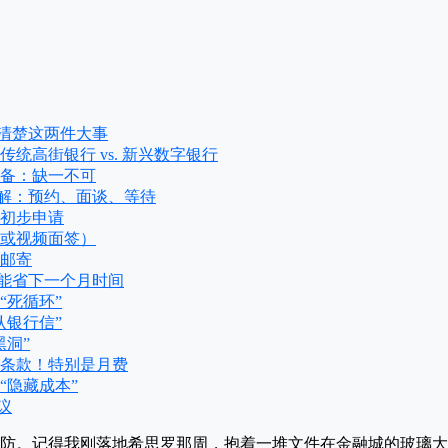
搞清楚这两件大事
：传统高街银行 vs. 新兴数字银行
准备：缺一不可
拆解：预约、面谈、等待
与初步申请
（或视频面签）
片邮寄
，能省下一个月时间
的“死循环”
不认银行信”
黑洞”
账户条款！特别是月费
的“隐藏成本”
议
防。记得我刚落地希思罗那周，抱着一堆文件在金融城的玻璃大