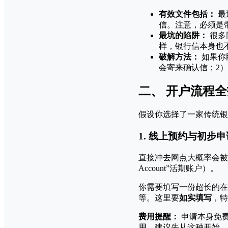
有效文件包括：
最
信。注意，必须是
最坑的陷阱：
很多
样，银行信本身也
破解方法：
如果你
会寄来确认信；2
二、 开户流程
假设你选择了一家传统银
1. 线上预约与初步申
直接冲去网点大概率会被要
Account”活期账户）。
你需要填写一份超长的在
等。这里要
如实填写
，特
费用提醒：
申请本身免
用，建议先从这种开始。