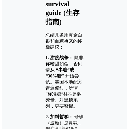
survival
guide (生存
指南)
总结几条用真金白
银和血糖换来的终
极建议：
1. 甜度战争：
除非
你嗜甜如命，否则
请从
“半糖”或
“30%糖”
开始尝
试。英国本地配方
普遍偏甜，所谓
“标准糖”往往是致
死量。对黑糖系
列，更要警惕。
2. 加料哲学：
珍珠
（波霸）是灵魂，
但注意“新鲜度”。