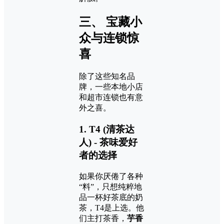
三、 宝藏小
众与连锁惊
喜
除了这些知名品
牌，一些本地小店
和超市连锁也有意
外之喜。
1. T4 (清茶达
人) - 茶味爱好
者的选择
如果你厌倦了各种
“料”，只想纯粹地
品一杯好茶底的奶
茶，T4是上选。他
们主打茶香，
芋香