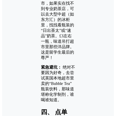
市，如果实在找不
到专业奶茶店，可
以去大型中超（如
东方汇）的冰柜
里，找找看瓶装的
“日出茶太”或“速
品”奶茶。£3左右
一瓶，味道吊打超
市里那些洋品牌。
这是留学生最后的
尊严！
紧急避坑：
绝对不
要因为好奇，去尝
试英国本地超市里
卖的“Bubble Tea”
瓶装饮料，那味道
堪称化学制剂，谁
喝谁知道。
四、 点单