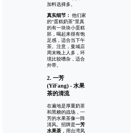
加料选择多。
真实细节：
他们家
的“蛋糕奶茶”里真
的有一块块小蛋糕
胚，喝起来很有饱
足感，适合当下午
茶。注意，曼城店
周末晚上人多，环
境比较嘈杂，适合
外带。
2. 一芳
(YiFang) - 水果
茶的清流
在遍地是厚重奶茶
和黑糖的战场，一
芳的水果茶像一阵
清风。招牌是
一芳
水果茶
，用台湾凤