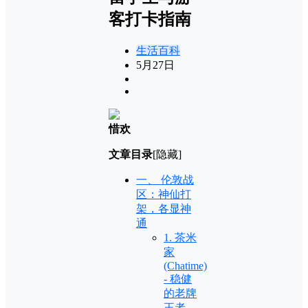
客打卡指南
生活百科
5月27日
惜欢
文章目录
[隐藏]
一、 伦敦战
区：神仙打
架，各显神
通
1. 茶米
家
(Chatime)
- 稳健
的老牌
王者