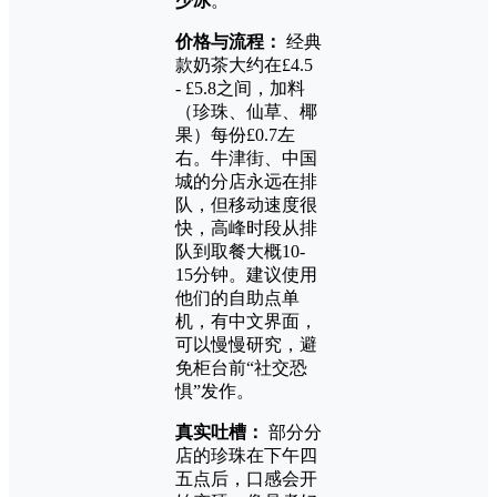
少冰
。
价格与流程：
经典
款奶茶大约在£4.5
- £5.8之间，加料
（珍珠、仙草、椰
果）每份£0.7左
右。牛津街、中国
城的分店永远在排
队，但移动速度很
快，高峰时段从排
队到取餐大概10-
15分钟。建议使用
他们的自助点单
机，有中文界面，
可以慢慢研究，避
免柜台前“社交恐
惧”发作。
真实吐槽：
部分分
店的珍珠在下午四
五点后，口感会开