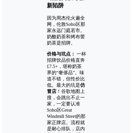
新陷阱
因为周杰伦火遍全
网，伦敦Soho区那
家永远门庭若市。
奶酪奶茶和烤布蕾
奶茶是招牌。
价格与坑点：
一杯
招牌饮品价格直奔
£7.5+，堪称奶茶
界的“奢侈品”。味
道不错，但性价比
低。最大的坑是
仿
冒店
！谷歌地图上
搜，会跳出不止一
家，一定要认准
Soho区Great
Windmill Street的那
家正牌店。流程就
是耐心排队，店内