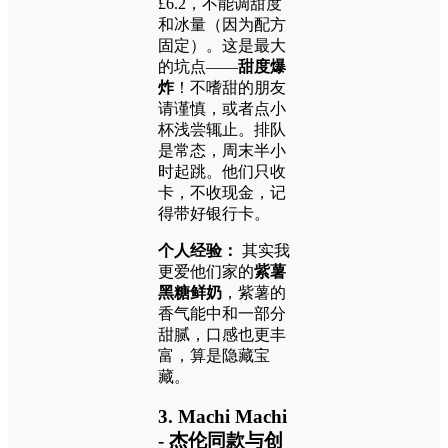
£6.2，不能调甜度
和冰量（因为配方
固定）。这是最大
的坑点——
甜度爆
炸
！不嗜甜的朋友
请谨慎，或者点小
杯浅尝辄止。排队
是常态，周末半小
时起跳。他们只收
卡，不收现金，记
得带好银行卡。
个人经验：
其实我
更爱他们家的
紫薯
黑糖鲜奶
，紫薯的
香气能中和一部分
甜腻，口感也更丰
富，算是隐藏宝
藏。
3. Machi Machi
- 杰伦同款与创