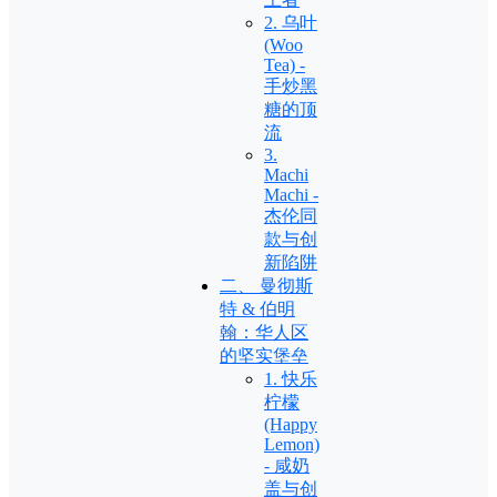
2. 乌叶
(Woo
Tea) -
手炒黑
糖的顶
流
3.
Machi
Machi -
杰伦同
款与创
新陷阱
二、 曼彻斯
特 & 伯明
翰：华人区
的坚实堡垒
1. 快乐
柠檬
(Happy
Lemon)
- 咸奶
盖与创