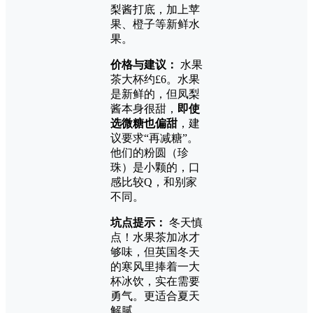
梨酱打底，加上苹
果、橙子等新鲜水
果。
价格与建议：
水果
茶大杯约£6。水果
是新鲜的，但凤梨
酱本身很甜，
即使
选微糖也偏甜
，建
议要求“再减糖”。
他们的粉圆（珍
珠）是小颗的，口
感比较Q，和别家
不同。
坑点提示：
冬天慎
点！水果茶加冰才
够味，但英国冬天
的寒风里捧着一大
杯冰饮，实在需要
勇气。更适合夏天
解腻。