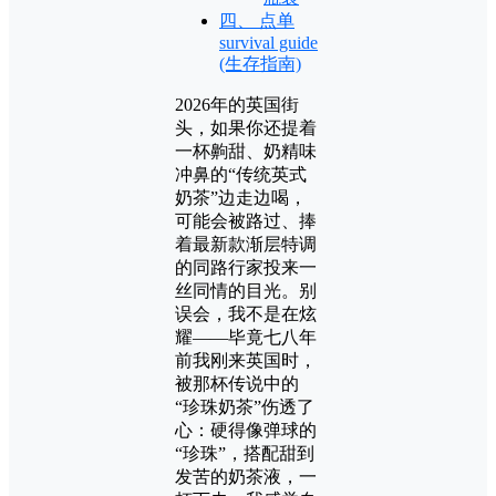
四、 点单
survival guide
(生存指南)
2026年的英国街
头，如果你还提着
一杯齁甜、奶精味
冲鼻的“传统英式
奶茶”边走边喝，
可能会被路过、捧
着最新款渐层特调
的同路行家投来一
丝同情的目光。别
误会，我不是在炫
耀——毕竟七八年
前我刚来英国时，
被那杯传说中的
“珍珠奶茶”伤透了
心：硬得像弹球的
“珍珠”，搭配甜到
发苦的奶茶液，一