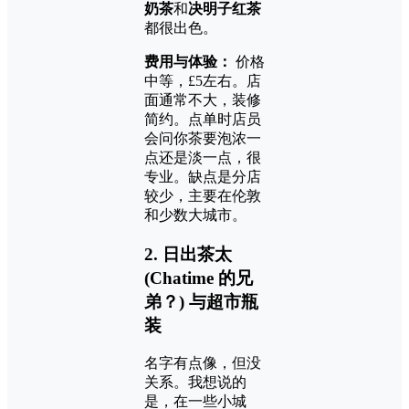
奶茶
和
决明子红茶
都很出色。
费用与体验：
价格
中等，£5左右。店
面通常不大，装修
简约。点单时店员
会问你茶要泡浓一
点还是淡一点，很
专业。缺点是分店
较少，主要在伦敦
和少数大城市。
2. 日出茶太
(Chatime 的兄
弟？) 与超市瓶
装
名字有点像，但没
关系。我想说的
是，在一些小城