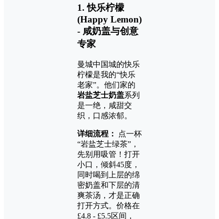
1. 快乐柠檬
(Happy Lemon)
- 咸奶盖与创意
专家
曼城中国城的快乐
柠檬是我的“快乐
老家”。他们家的
岩盐芝士奶盖
系列
是一绝，咸甜交
织，口感浓郁。
详细流程：
点一杯
“岩盐芝士绿茶”，
先别用吸管！打开
小口，倾斜45度，
同时喝到上层的绵
密奶盖和下层的清
爽茶汤，才是正确
打开方式。价格在
£4.8 - £5.5区间，