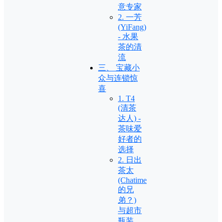
意专家
2. 一芳
(YiFang)
- 水果
茶的清
流
三、 宝藏小
众与连锁惊
喜
1. T4
(清茶
达人) -
茶味爱
好者的
选择
2. 日出
茶太
(Chatime
的兄
弟？)
与超市
瓶装