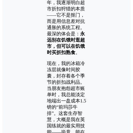
年，我逐渐明白超
市折扣狩猎的本质
——它不是抠门，
而是用信息差对抗
通胀的系统工程。
最深的体会是：
永
远别在饥饿时逛超
市，但可以在饥饿
时买折扣熟食
。
现在，我的冰箱冷
冻层就像时间胶
囊，封存着各个季
节的折扣战利品。
当朋友抱怨超市账
单时，我总能淡定
地端出一盘成本1.5
镑的“前玛莎牛
排”。这套生存智
慧，大概是我在英
国练就的最实用技
能——毕竟，能在