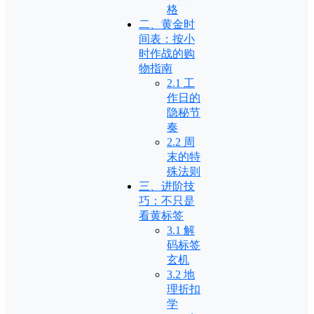
格
二、黄金时
间表：按小
时作战的购
物指南
2.1 工
作日的
隐秘节
奏
2.2 周
末的特
殊法则
三、进阶技
巧：不只是
看黄标签
3.1 解
码标签
玄机
3.2 地
理折扣
学