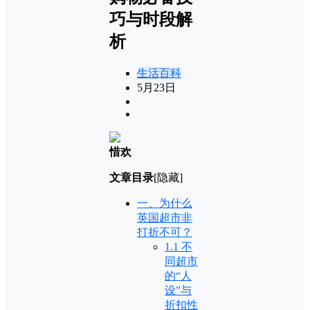
巧与时段解
析
生活百科
5月23日
惜欢
文章目录
[隐藏]
一、为什么
英国超市非
打折不可？
1.1 不
同超市
的“人
设”与
折扣性