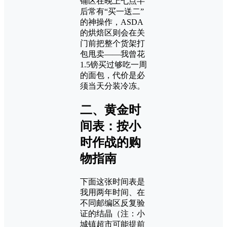
铺区在晚上七点半
后常有“买一送二”
的神操作，ASDA
的烘焙区则会在关
门前把整个货架打
包甩卖——我曾花
1.5镑买过够吃一周
的面包，代价是必
须当天分装冷冻。
二、黄金时
间表：按小
时作战的购
物指南
下面这张时间表是
我用两年时间、在
不同邮编区反复验
证的结晶（注：小
城镇超市可能提前