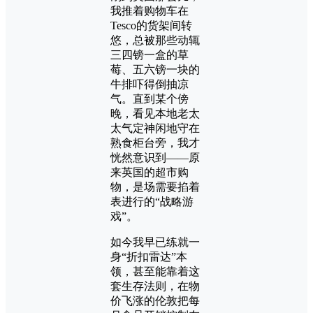
我推着购物车在
Tesco的货架间转
悠，总被那些动辄
三四镑一盒的草
莓、五六镑一块的
牛排吓得倒抽凉
气。直到某个傍
晚，看见本地老太
太气定神闲地守在
熟食柜台旁，我才
恍然意识到——原
来英国的超市购
物，是场需要掐着
表进行的“战略游
戏”。
如今我早已练就一
身“折扣雷达”本
领，甚至能靠着这
套生存法则，在物
价飞涨的伦敦把每