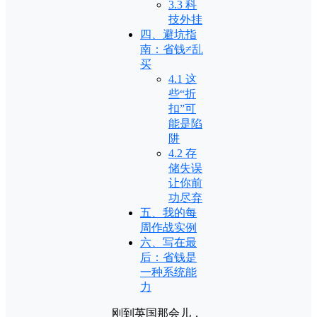
3.3 科
技外挂
四、避坑指
南：省钱≠乱
买
4.1 这
些“折
扣”可
能是陷
阱
4.2 存
储失误
让你前
功尽弃
五、我的每
周作战实例
六、写在最
后：省钱是
一种系统能
力
刚到英国那会儿，