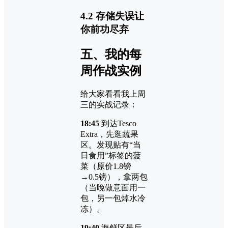
4.2 存储失误让
你前功尽弃
五、我的每
周作战实例
给大家看看我上周
三的实战记录：
18:45
到达Tesco
Extra，先逛蔬果
区。发现贴有“当
日食用”标签的菠
菜（原价1.8镑
→0.5镑），拿两包
（当晚做意面用一
包，另一包焯水冷
冻）。
19:40
海鲜区最后