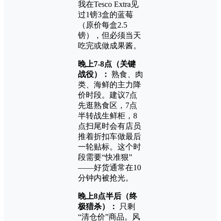
我在Tesco Extra见
过1镑3盒的蓝莓
（原价每盒2.5
镑），但必须当天
吃完或做成果酱。
晚上7-8点（关键
战役）：
熟食、肉
类、海鲜的主力降
价时段。建议7点
先逛熟食区，7点
半转战生鲜柜，8
点扫尾时会有店员
推着折扣车做最后
一轮贴标。这个时
段需要“快准狠”
——好货通常在10
分钟内被抢光。
晚上8点半后（终
极猎杀）：
只剩
“清仓价”商品。风