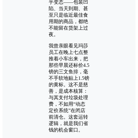
乎变态——包装凹
陷、当天到期、甚
至只是临近最佳食
用期的商品，都绝
不能留在货架上过
夜。
我曾亲眼看见玛莎
员工在晚上七点整
推着小车出来，把
那些早晨还标价4.5
镑的三文鱼排，毫
不手软地贴上1.5镑
的黄标。这不是慈
善，是成本核算：
与其支付垃圾处理
费，不如用“动态
定价系统”在闭店
前清仓。这套运转
逻辑，就是我们省
钱的机会窗口。