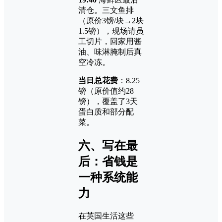
清仓。三文鱼排
（原价3镑/块→2块
1.5镑），现场请员
工切片，回家用酱
油、味淋腌制后真
空冷冻。
当日总花费
：8.25
镑（原价值约28
镑），覆盖了3天
蛋白质和部分配
菜。
六、写在最
后：省钱是
一种系统能
力
在英国生活这些