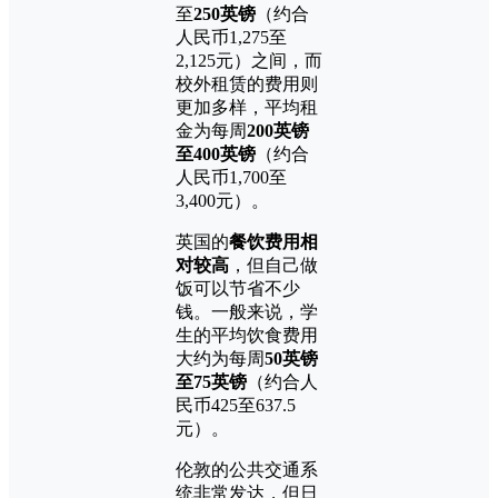
至
250
英镑
（约合
人民币1,275至
2,125元）之间，而
校外租赁的费用则
更加多样，平均租
金为每周
200英镑
至400英镑
（约合
人民币1,700至
3,400元）。
英国的
餐饮费用相
对较高
，但自己做
饭可以节省不少
钱。一般来说，学
生的平均饮食费用
大约为每周
50英镑
至75英镑
（约合人
民币425至637.5
元）。
伦敦的公共交通系
统非常发达，但日