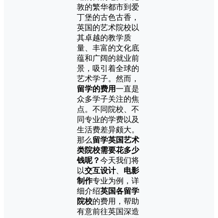
敦的繁华都市到爱
丁堡的古色古香，
英国的艺术院校以
其卓越的教学质
量、丰富的文化底
蕴和广阔的就业前
景，吸引着全球的
艺术学子。然而，
留学的费用
一直是
众多学子关注的焦
点。不同院校、不
同专业的学费以及
生活费差异颇大。
那么
留学英国艺术
类院校需要花多少
钱呢？
今天我们将
以
交互设计
、
电影
制作
专业为例，详
细介绍
英国各留学
院校
的费用，帮助
有意前往英国深造