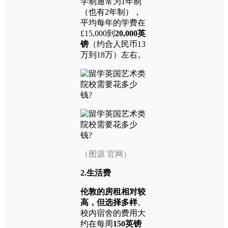
学制通常为1年制
（也有2年制），
平均每年的学费在
£15,000到
20,000英
镑
（约合人民币13
万到18万）左右。
（图源 官网）
2.生活费
伦敦的房租相对较
高，但选择多样
。
校内宿舍的费用大
约在每周
150
英镑