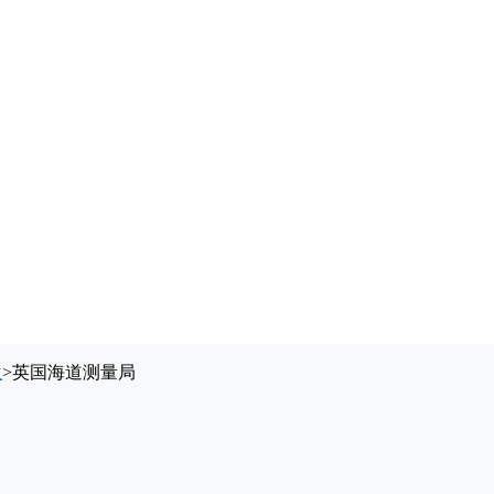
位
>
英国海道测量局