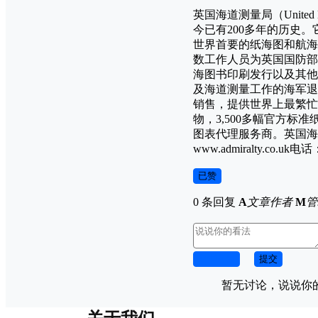
英国海道测量局（United K
今已有200多年的历史
世界首要的纸海图和航海
数工作人员为英国国防部
海图书印刷发行以及其他
及海道测量工作的海军退
销售，提供世界上最繁忙
物，3,500多幅官方标准
图表代理服务商。英国海道测量局地址：
www.admiralty.co.uk电话
已赞
0 条回复
A
文章作者
M
管
取消回复
提交
暂无讨论，说说你