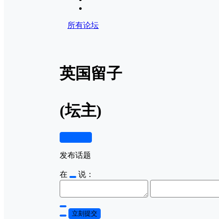
所有论坛
英国留子
(坛主)
发布话题
发布话题
在
说：
立刻提交